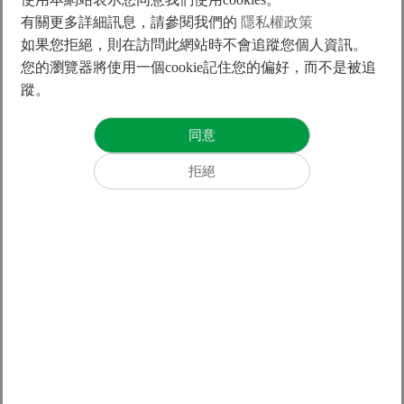
有關更多詳細訊息，請參閱我們的
隱私權政策
如果您拒絕，則在訪問此網站時不會追蹤您個人資訊。
您的瀏覽器將使用一個cookie記住您的偏好，而不是被追
蹤。
Vacuum Linear Motors
Vacuum Direct Drive
Motors
真空線性馬達
真空直驅馬達
-8
高真空10
mbar
-8
高真空10
mbar
U型定子結構
內轉式平台
無頓力
高扭矩、高精度
+886-4-23550110