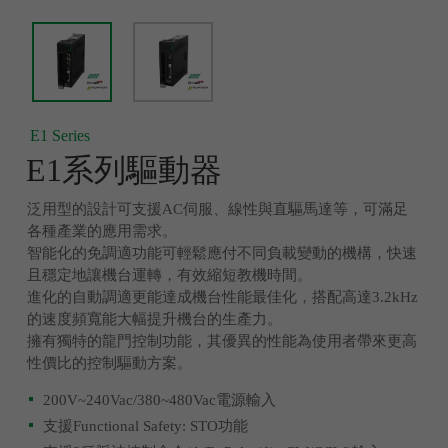
E1 Series
E1系列驅動器
泛用型的設計可支援AC伺服、線性與直驅馬達等，可滿足
各種產業的應用需求。
智能化的免調適功能可輕鬆應付不同負載變動的機構，快速
且穩定地讓機台運轉，有效縮短教機時間。
進化的自動調適更能達成機台性能最佳化，搭配高達3.2kHz
的速度頻寬能大幅提升機台的生產力。
擁有獨特的龍門控制功能，其優異的性能為使用者帶來更高
性價比的控制驅動方案。
200V~240Vac/380~480Vac電源輸入
支援Functional Safety: STO功能