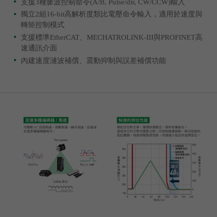
支援3種脈波控制命令(A/B, Pulse/dir, CW/CCW)輸入
獨立2組16-bit高解析度類比電壓命令輸入，適用於速度與
轉矩控制模式
支援標準EtherCAT、MECHATROLINK-III與PROFINET高
速通訊介面
內建速度漣波補償、震動抑制與誤差補償功能