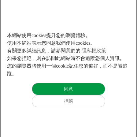
超前部署23年 金融危機成轉捩點
但外界不免好奇，為何創立上銀八年後，再創大銀？這要從
二十多年前，在美國的他看到一篇機械月刊文章說起。
當時那篇文章內容提到，未來，直接傳動的線性馬達將會取
本網站使用cookies提升您的瀏覽體驗。
代間接傳動的滾珠螺桿，也就是上銀的主力產品滾珠螺桿有
使用本網站表示您同意我們使用cookies。
可能被這項新技術取代，「當下非常震驚，這不得了！」卓
有關更多詳細訊息，請參閱我們的
隱私權政策
永財回憶，文中還提到製程零件的差異，線性馬達只需兩個
如果您拒絕，則在訪問此網站時不會追蹤您個人資訊。
零件，滾珠螺桿卻要十七個，幾乎嚇出一身冷汗的他，回台
後立刻請同事研究線性馬達的新技術。
您的瀏覽器將使用一個cookie記住您的偏好，而不是被追
蹤。
精密機械研究發展中心總經理賴永祥解釋，力矩馬達、線性
馬達能在小空間產生巨大力矩，但不似一般馬達應用範圍
廣，屬於小眾但尖端的市場。「例如工具機中的渦輪，也能
達到旋轉功能；與力矩馬達相比，就是
傳統汽車
與電動車的
差異。」
在定位與速度上，線性馬達可說是奈米級，較滾珠螺桿的微
米級更精準。雖然部分滾珠螺桿將被替代，但它也會取代傳
統的氣壓與油壓傳動，在利基應用領域仍有競爭力。