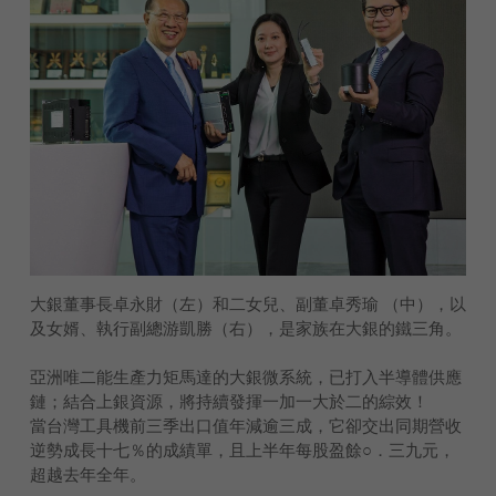
大銀董事長卓永財（左）和二女兒、副董卓秀瑜 （中），以
及女婿、執行副總游凱勝（右），是家族在大銀的鐵三角。
亞洲唯二能生產力矩馬達的大銀微系統，已打入半導體供應
鏈；結合上銀資源，將持續發揮一加一大於二的綜效！
當台灣工具機前三季出口值年減逾三成，它卻交出同期營收
逆勢成長十七％的成績單，且上半年每股盈餘○．三九元，
超越去年全年。