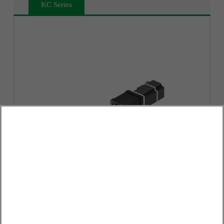
KC Series
KC Series
便利安裝:任何組裝方式均無需拆除外蓋
保養便利:單點注油同步潤滑軌道、螺桿，無需
拆除任何配件(註1)