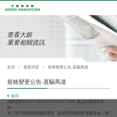
查看大銀
重要相關資訊
首頁
最新消息
規格變更公告-直驅馬達
規格變更公告-直驅馬達
返回
感謝您對HIWIN MIKROSYSTEM CORP. 產品的愛護與支
持。
為了客戶後續更精確的選型，故依照馬達特性重新命名，變