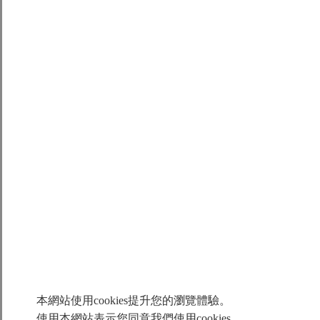
TMN71G
DM
TMN
TMN93G
DMN
DM
TMN71A
DM
TMN93A
DM
2.TMRI因應網頁及型錄調整先行取消，後續更新完成即刻通
知。
變更原因 :
1. 為了客戶在不同應用更精確選型，依照產品特性區分為
直驅馬達(DM)及力矩馬達(TM)。
2. 僅變更型號，不影響馬達特性及認證。
變更日期 : 2019年8月5日
大銀微系統敬啟
本網站使用cookies提升您的瀏覽體驗。
Prev Article
使用本網站表示您同意我們使用cookies。