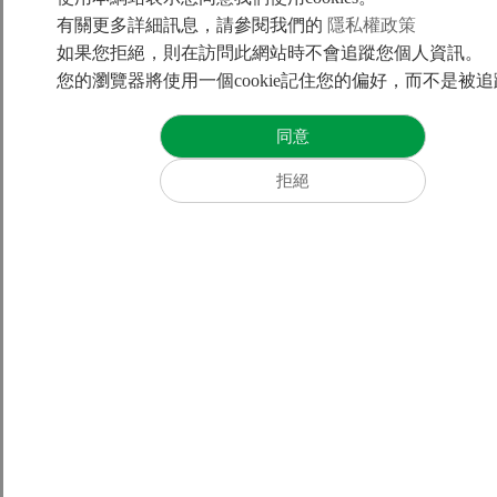
規格變更公告-線性馬達LMC系列
有關更多詳細訊息，請參閱我們的
隱私權政策
如果您拒絕，則在訪問此網站時不會追蹤您個人資訊。
Next Article
證交所上市審議通過大銀微系統初次申請股票上市
您的瀏覽器將使用一個cookie記住您的偏好，而不是被
+886-4-23550110
business@hiwinmikro.tw
© HIWIN MIKROSYSTEM CORP. All rights reserved.