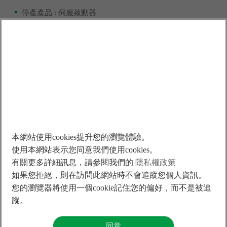
停產產品 : 伺服致動器
停產規格 : LAA 系列
接單截止日期 : 2026 年 06 月 30 日
*1
修理限期 : 2027 年 06 月 30 日(停產後一年)
*1
維修限期若因維修電子配件停產導致無法進行報修，敬請
見諒。
如果仍需要舊規格，請在下單前詢問當地銷售據點是否尚有
足夠庫存，造成不便之處，深表歉意，若有任何疑問請與您
當地的業務窗口聯繫，謝謝。
本網站使用cookies提升您的瀏覽體驗。
公告日期 : 2026 年 05 月 26 日
大銀微系統敬啟
使用本網站表示您同意我們使用cookies。
有關更多詳細訊息，請參閱我們的
隱私權政策
如果您拒絕，則在訪問此網站時不會追蹤您個人資訊。
您的瀏覽器將使用一個cookie記住您的偏好，而不是被追
Prev Article
蹤。
停產公告-平面伺服馬達LMSP系列