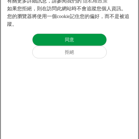
有關更多詳細訊息，請參閱我們的
隱私權政策
如果您拒絕，則在訪問此網站時不會追蹤您個人資訊。
您的瀏覽器將使用一個cookie記住您的偏好，而不是被追
變更原因 :
蹤。
HIWIN MIKROSYSTEM經內部工程變更管理審查決
議，新增主推V-Type編碼器型號(PM-C)使SSA在應用可獲得
更佳精度與性能表現，原E-Type編碼器型號則會在選項中取
消。
變更日期 : 2023年07月01日
大銀微系統敬啟
Prev Article
規格變更公告-LMF定子
Next Article
停產公告-Abi 系列集成式伺服馬達