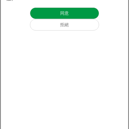
臺中市政府推動企業永續，舉辦「臺中市企業永續A+行動」
競賽，邀請企業投入永續轉型行列，促進臺中綠色能源經濟
成長