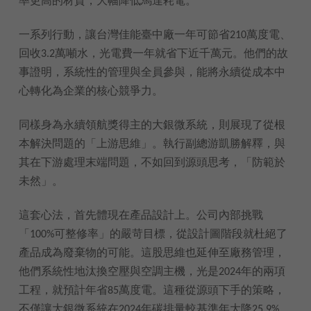
率更高的材質，大幅降低馬達耗電。
一系列行動，讓台灣佳能臺中廠一年可節省210萬度電、
回收3.2萬噸水，光電費一年就省下近千萬元。他們的故
事證明，系統性的管理與全員參與，能將永續從成本中
心轉化為企業的核心競爭力。
同樣身為永續領航獎得主的大銀微系統，則展現了從根
本解決問題的「上游思維」。執行副總游凱勝解釋，與
其在下游處理末端問題，不如回到源頭思考，「防範於
未然」。
這套心法，首先體現在產品設計上。公司內部挑戰
「100%可整修率」的嚴苛目標，從設計圖階段就杜絕了
產品成為廢棄物的可能。這股思維也延伸至廠務管理，
他們系統性地汰換空壓與空調主機，光是2024年的兩項
工程，就預計年省85萬度電。這種從源頭下手的策略，
不僅讓大銀微系統在2024年碳排量較基準年大降25.9%，