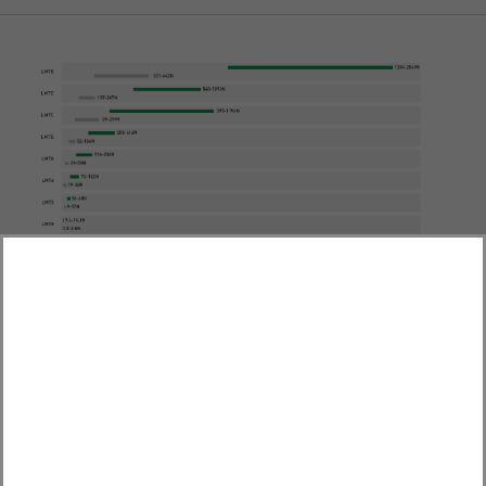
棒状电机
MTC
LMT2
LMT6
LMTA
L
LMT2
LMT6
LMTA
LMTB
LMTC