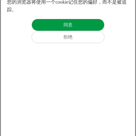
您的浏览器将使用一个cookie记住您的偏好，而不是被追
25*25
30*30
40*40
50*50
60*60
踪。
LMT2T
LMT6T
LMTA4
LMTB4
LMTC4
13
28
59
104
200
1.5
1.4
1.6
1.3
2.6
52
112
236
416
801
6
5.6
6.4
5.2
10.4