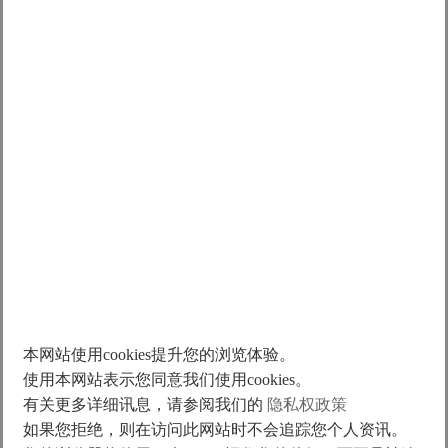
LMT2Q
LMT6Q
LMTA3
LMTB3
LMTC3
17
38
45
78
151
1.5
1.4
1.6
1.3
2.6
68
152
180
312
603
本网站使用cookies提升您的浏览体验。
6
5.6
6.4
5.2
10.4
使用本网站表示您同意我们使用cookies。
有关更多详细讯息，请参阅我们的
隐私权政策
112
140
130
165
220
如果您拒绝，则在访问此网站时不会追踪您个人资讯。