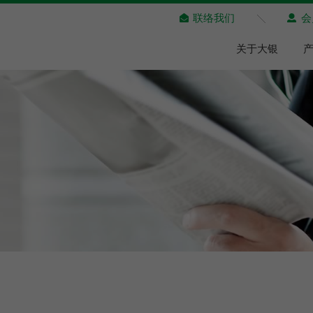
联络我们
会
关于大银