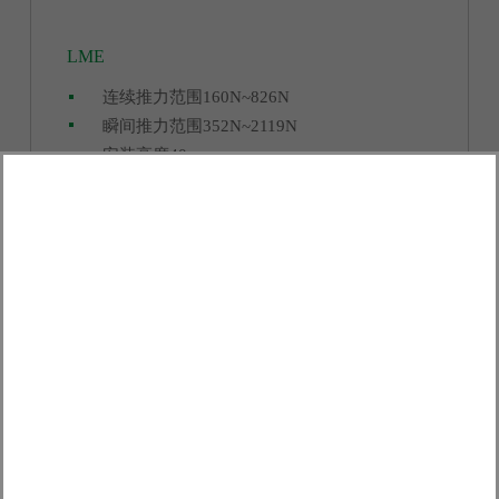
LMSC
接头设计-LMSA-Z系列
LMSS
LME
LMSA
LMFA
磁力相抵 -LMSC系列
高动态响应
• 连续推力范围1070N~1819N
省空间-LMSA系列
水冷设计-LMFA系列
短长度设计以减少行程
连续推力范围160N~826N
低安装高度
• 瞬间推力2140N
• 连续推力范围52N~1579N
頓力優化
LMFP
LMFC
瞬间推力范围352N~2119N
连续推力范围52N至1166N
• 安装高度131.5mm
水冷连续推力范围149N~7917N
• 瞬间推力范围112N~4458N
绝缘等级 F
水冷设计-LMFP系列
精密水冷设计-LMFC系列
安装高度40mm
瞬间推力范围112N至3292N
瞬间推力范围282N~20827N
• 安装高度34mm、36mm
安装高度34mm,36mm
安装高度48.5mm、50.5mm、64.1mm、
IP 65防护
搭配LMFA&LMFP系列直线电机一同使用
66.1mm
水冷连续推力范围827N~8115N
与水冷机水温差异4℃以内
LMSS11
LME-A-12
LMSC7
瞬间推力范围1797N~20827N
表面维持均温
LMSA01-Z
LMSA01
安装高度50.5mm、64.1mm、66.1mm
简易安装，定子精密水冷无限拼接
LMFA01
95
160
1070
52
52
LMFP24-F40
LMFC
2.7
74
3
3.9
2.1
2.1
263
1.4
352
874
-
2140
112
112
10.8
149
12
5.7
-
11.8