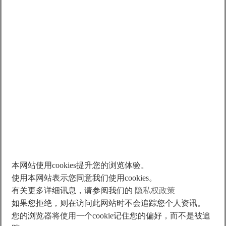
LME-B-13
LMSC7L(WC)
LMSA12-Z
LMSA11L
LMFA02L
394
1819
205
103
LMFP31-Q20
149
4.5
13.4
4.2
4.7
3.6
931
413
2140
579
289
297
18
8.2
23.7
12.7
14.1
7.3
50.6
1797
100
52
本网站使用cookies提升您的浏览体验。
52
58
120mm/N=2, 180mm/N=3, 300mm/N=5
使用本网站表示您同意我们使用cookies。
51.2
128mm/N=1, 192mm/N=2, 320mm/N=4
120mm/N=2 180mm/N=3 300mm/N=5
有关更多详细讯息，请参阅我们的
隐私权政策
120mm/N=2, 180mm/N=3, 300mm/N=5
如果您拒绝，则在访问此网站时不会追踪您个人资讯。
120mm/N=2, 180mm/N=3, 300mm/N=5
134
您的浏览器将使用一个cookie记住您的偏好，而不是被追