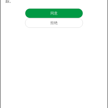
踪。
184mm/N=2, 276mm/N=3, 460mm/N=5
LME-B-22
LMSA13-Z
LMSA12
LMFA03
548
308
205
LMFP32-Q20
223
3
6.3
4.2
4.1
1319
827
868
579
446
12
8.2
19
12.7
8.1
80.6
3593
52
52
58
120mm/N=2, 180mm/N=3, 300mm/N=5
51.2