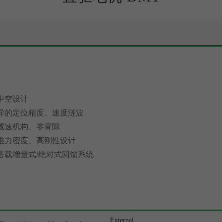
中空设计
异的定位精度、速度涟波
减速机构、零背隙
推力密度、高刚性设计
搭载增量式/绝对式回馈系统
External