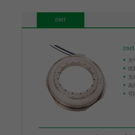
DMT
DMT
大
优
无
高
可