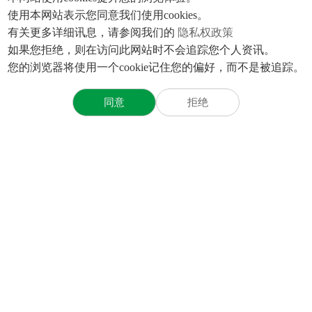
使用本网站表示您同意我们使用cookies。
消息
技术支援
人才招募
下
有关更多详细讯息，请参阅我们的
隐私权政策
会
心
工程计算
加入大银
如果您拒绝，则在访问此网站时不会追踪您个人资讯。
联
您的浏览器将使用一个cookie记住您的偏好，而不是被追踪。
息
FAQ
学习发展
幸福大银