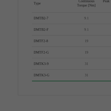
Continuous
Peak 
Type
Torque [Nm]
DMTB2-7
9.1
DMTB2-F
9.1
DMTF2-8
19
DMTF2-G
19
DMTK3-9
31
DMTK3-G
31