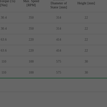
Torque (1s)
Max. Speed
Diameter of
Height [mm]
[Nm]
[RPM]
Stator [mm]
30.4
350
314
22
30.4
350
314
22
63.6
220
414
22
63.6
220
414
22
110
100
575
30
110
100
575
30